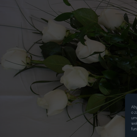
Aby
o z
umo
web
fun