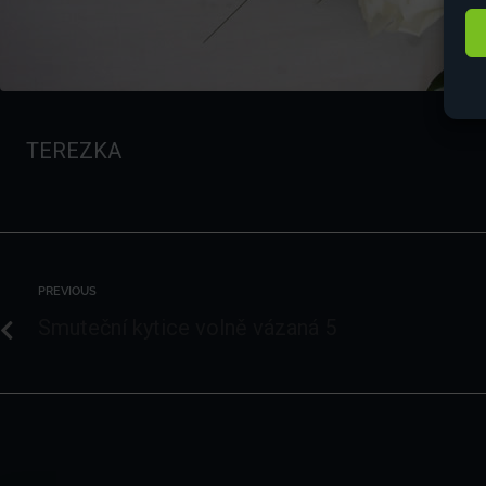
TEREZKA
PREVIOUS
Smuteční kytice volně vázaná 5