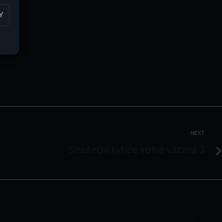
Y
NEXT
Smuteční kytice volně vázaná 3