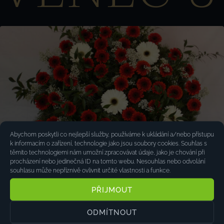
Abychom poskytli co nejlepší služby, používáme k ukládání a/nebo přístupu
k informacím o zařízení, technologie jako jsou soubory cookies. Souhlas s
těmito technologiemi nám umožní zpracovávat údaje, jako je chování při
procházení nebo jedinečná ID na tomto webu. Nesouhlas nebo odvolání
souhlasu může nepříznivě ovlivnit určité vlastnosti a funkce.
PŘIJMOUT
ODMÍTNOUT
TEREZKA