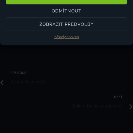
ODMÍTNOUT
ZOBRAZIT PŘEDVOLBY
ADMINISTRATOR
Zásady cookies
PREVIOUS
Rakev Jíva světlá
NEXT
Rakev Diana nezdobená