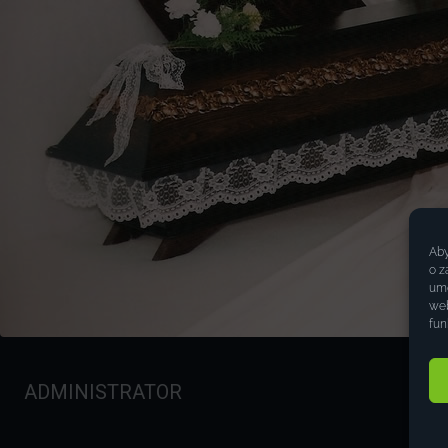
Aby
o z
umo
web
fun
ADMINISTRATOR