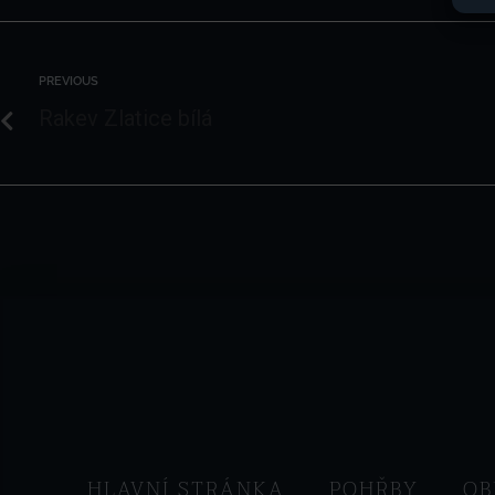
PREVIOUS
Rakev Zlatice bílá
HLAVNÍ STRÁNKA
POHŘBY
OB