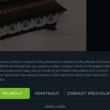
chom poskytli co nejlepší služby, používáme k ukládání a/nebo přístupu k informa
ařízení, technologie jako jsou soubory cookies. Souhlas s těmito technologiemi nám
žní zpracovávat údaje, jako je chování při procházení nebo jedinečná ID na tomto
u. Nesouhlas nebo odvolání souhlasu může nepříznivě ovlivnit určité vlastnosti a
kce.
PŘIJMOUT
ODMÍTNOUT
ZOBRAZIT PŘEDVOLB
Zásady cookies